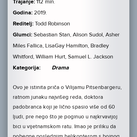
Trajanje:
112 min.
Godina:
2019.
Reditelj:
Todd Robinson
Glumci:
Sebastian Stan, Alison Sudol, Asher
Miles Fallica, LisaGay Hamilton, Bradley
Whitford, William Hurt, Samuel L. Jackson
Kategorija:
Drama
Ovo je istinita priča o Vilijamu Pitsenbargeru,
ratnom junaku najvišeg reda, doktora
padobranca koji je lično spasio više od 60
ljudi, pre nego što je poginuo u najkrvavijoj
bici u vijetnamskom ratu. Imao je priliku da
pobegne poslednjim helikopterom s bojnog