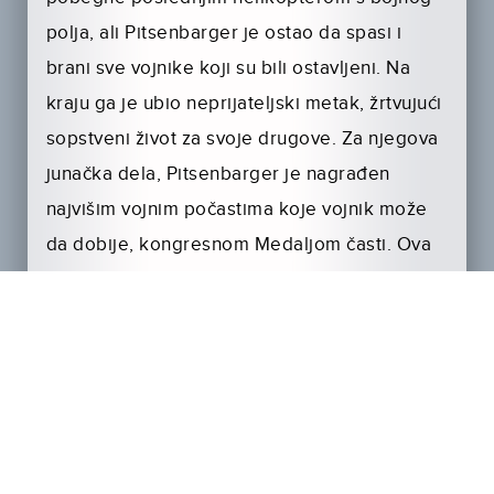
polja, ali Pitsenbarger je ostao da spasi i
brani sve vojnike koji su bili ostavljeni. Na
kraju ga je ubio neprijateljski metak, žrtvujući
sopstveni život za svoje drugove. Za njegova
junačka dela, Pitsenbarger je nagrađen
najvišim vojnim počastima koje vojnik može
da dobije, kongresnom Medaljom časti. Ova
medalja se dodeljuje za lično herojstvo. Pre
nego što je Pitsenbarger dobio medalju,
oduzeta mu je iz nepoznatih, ali, očigledno,
političkih razloga.