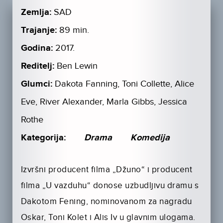
Zemlja:
SAD
Trajanje:
89 min.
Godina:
2017.
Reditelj:
Ben Lewin
Glumci:
Dakota Fanning, Toni Collette, Alice
Eve, River Alexander, Marla Gibbs, Jessica
Rothe
Kategorija:
Drama
Komedija
Izvršni producent filma „Džuno“ i producent
filma „U vazduhu“ donose uzbudljivu dramu s
Dakotom Fening, nominovanom za nagradu
Oskar, Toni Kolet i Alis Iv u glavnim ulogama.