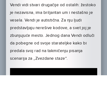
Vendi vidi stvari drugačije od ostalih: žestoko
je nezavisna, ima briljantan um i nestašno je
vesela. Vendi je autistična. Za nju ljudi
predstavljaju nerešive kodove, a svet joj je
zbunjujuće mesto. Jednog dana Vendi odluči
da pobegne od svoje starateljke kako bi
predala svoj rad na takmičenju pisanja
scenarija za „Zvezdane staze“.