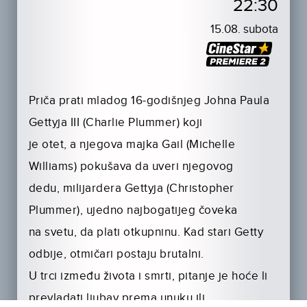
22:30
15.08. subota
Priča prati mladog 16-godišnjeg Johna Paula
Gettyja III (Charlie Plummer) koji
je otet, a njegova majka Gail (Michelle
Williams) pokušava da uveri njegovog
dedu, milijardera Gettyja (Christopher
Plummer), ujedno najbogatijeg čoveka
na svetu, da plati otkupninu. Kad stari Getty
odbije, otmičari postaju brutalni.
U trci između života i smrti, pitanje je hoće li
prevladati ljubav prema unuku ili