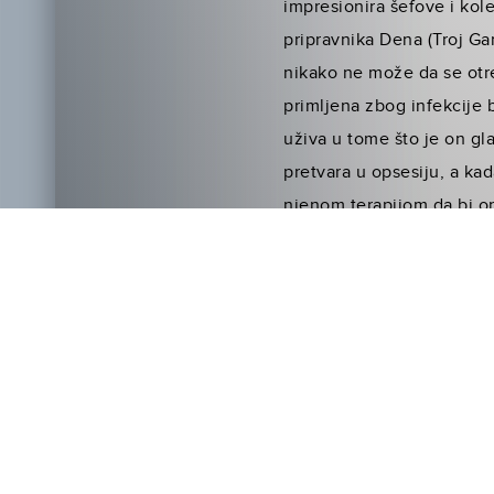
impresionira šefove i ko
pripravnika Dena (Troj Gar
nikako ne može da se otre
primljena zbog infekcije
uživa u tome što je on gl
pretvara u opsesiju, a kad
njenom terapijom da bi on