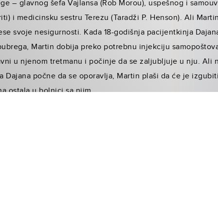
lege – glavnog šefa Vajlansa (Rob Morou), uspešnog i samou
iti) i medicinsku sestru Terezu (Taradži P. Henson). Ali Marti
se svoje nesigurnosti. Kada 18-godišnja pacijentkinja Dajana
 bubrega, Martin dobija preko potrebnu injekciju samopošto
avni u njenom tretmanu i počinje da se zaljubljuje u nju. Ali
a Dajana počne da se oporavlja, Martin plaši da će je izgubiti
a ostala u bolnici sa njim.