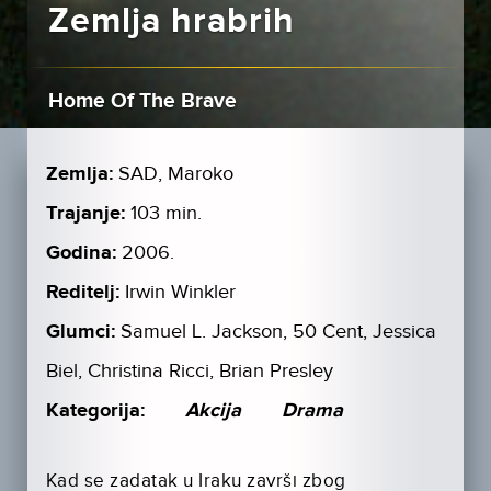
Zemlja hrabrih
Home Of The Brave
Zemlja:
SAD, Maroko
Trajanje:
103 min.
Godina:
2006.
Reditelj:
Irwin Winkler
Glumci:
Samuel L. Jackson, 50 Cent, Jessica
Biel, Christina Ricci, Brian Presley
Kategorija:
Akcija
Drama
Kad se zadatak u Iraku završi zbog