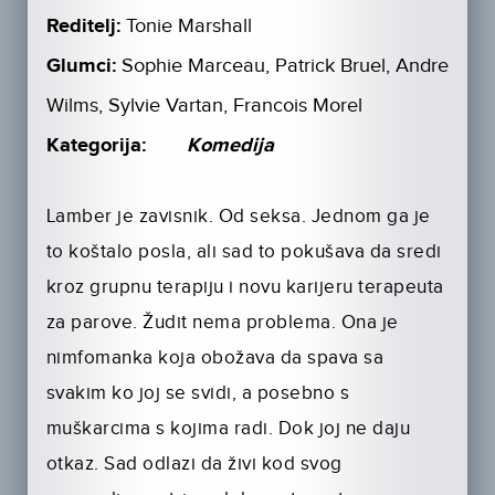
Reditelj:
Tonie Marshall
Glumci:
Sophie Marceau, Patrick Bruel, Andre
Wilms, Sylvie Vartan, Francois Morel
Kategorija:
Komedija
Lamber je zavisnik. Od seksa. Jednom ga je
to koštalo posla, ali sad to pokušava da sredi
kroz grupnu terapiju i novu karijeru terapeuta
za parove. Žudit nema problema. Ona je
nimfomanka koja obožava da spava sa
svakim ko joj se svidi, a posebno s
muškarcima s kojima radi. Dok joj ne daju
otkaz. Sad odlazi da živi kod svog