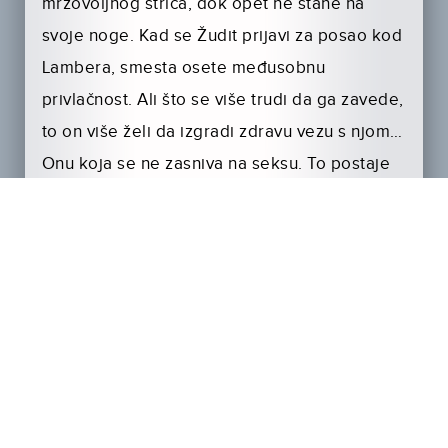
mrzovoljnog strica, dok opet ne stane na
svoje noge. Kad se Žudit prijavi za posao kod
Lambera, smesta osete međusobnu
privlačnost. Ali što se više trudi da ga zavede,
to on više želi da izgradi zdravu vezu s njom…
Onu koja se ne zasniva na seksu. To postaje
svakodnevna borba, kako ne bi ušli u
seksualni odnos!