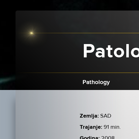
Patolo
Pathology
Zemlja:
SAD
Trajanje:
91 min.
Godina:
2008.