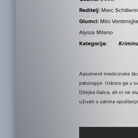
Reditelj:
Marc Schöler
Glumci:
Milo Ventimigli
Alyssa Milano
Kategorija:
Krimina
Apsolvent medicinske škol
patologije. Uskoro ga u s
Džejka Galoa, ali ni ne sl
uživati u satima opuštanja