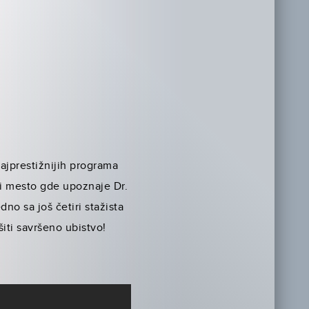
ajprestižnijih programa
o i mesto gde upoznaje Dr.
no sa još četiri stažista
šiti savršeno ubistvo!