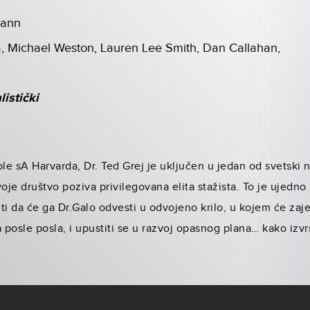
mann
a, Michael Weston, Lauren Lee Smith, Dan Callahan,
listički
e sA Harvarda, Dr. Ted Grej je uključen u jedan od svetski n
voje društvo poziva privilegovana elita stažista. To je ujedn
uti da će ga Dr.Galo odvesti u odvojeno krilo, u kojem će zajed
 posle posla, i upustiti se u razvoj opasnog plana… kako izvr