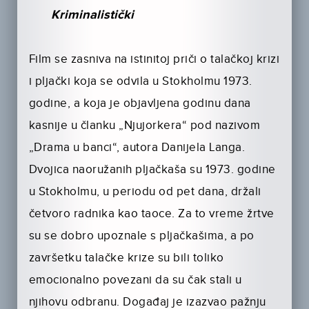
Kriminalistički
Film se zasniva na istinitoj priči o talačkoj krizi
i pljački koja se odvila u Stokholmu 1973.
godine, a koja je objavljena godinu dana
kasnije u članku „Njujorkera“ pod nazivom
„Drama u banci“, autora Danijela Langa.
Dvojica naoružanih pljačkaša su 1973. godine
u Stokholmu, u periodu od pet dana, držali
četvoro radnika kao taoce. Za to vreme žrtve
su se dobro upoznale s pljačkašima, a po
završetku talačke krize su bili toliko
emocionalno povezani da su čak stali u
njihovu odbranu. Događaj je izazvao pažnju