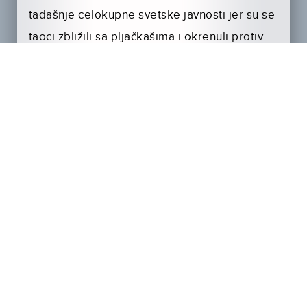
tadašnje celokupne svetske javnosti jer su se
taoci zbližili sa pljačkašima i okrenuli protiv
predstavnika vlasti, što je dovelo do
psihološkog fenomena danas poznatog kao
„stokholmski sindrom“.