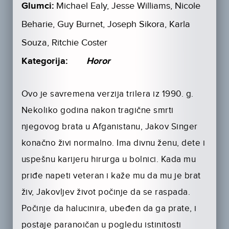
Glumci:
Michael Ealy, Jesse Williams, Nicole
Beharie, Guy Burnet, Joseph Sikora, Karla
Souza, Ritchie Coster
Kategorija:
Horor
Ovo je savremena verzija trilera iz 1990. g.
Nekoliko godina nakon tragične smrti
njegovog brata u Afganistanu, Jakov Singer
konačno živi normalno. Ima divnu ženu, dete i
uspešnu karijeru hirurga u bolnici. Kada mu
priđe napeti veteran i kaže mu da mu je brat
živ, Jakovljev život počinje da se raspada.
Počinje da halucinira, ubeđen da ga prate, i
postaje paranoičan u pogledu istinitosti