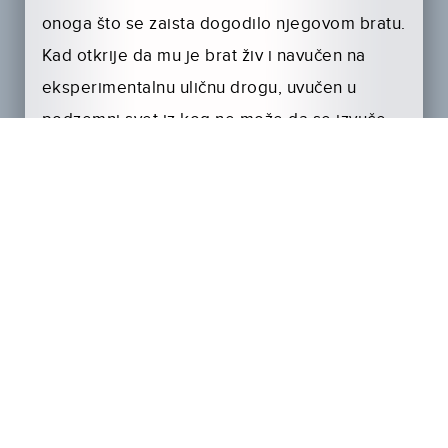
onoga što se zaista dogodilo njegovom bratu.
Kad otkrije da mu je brat živ i navučen na
eksperimentalnu uličnu drogu, uvučen u
podzemni svet iz kog ne može da se izvuče.