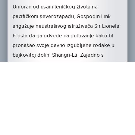
Umoran od usamljeničkog života na
pacifičkom severozapadu, Gospodin Link
angažuje neustrašivog istraživača Sir Lionela
Frosta da ga odvede na putovanje kako bi
pronašao svoje davno izgubljene rođake u
bajkovitoj dolini Shangri-La. Zajedno s
avanturistkinjom Adelinom Fortnight, ovaj
neustrašivi trojac istraživača naići će na
mnogobrojne opasnosti i prepreke tokom
putovanja na drugi kraj sveta.
Kroz sve, ovaj će trojac shvatiti da ponekad
možeš pronaći porodicu na meestima na
kojima bi se najmanje nadao.