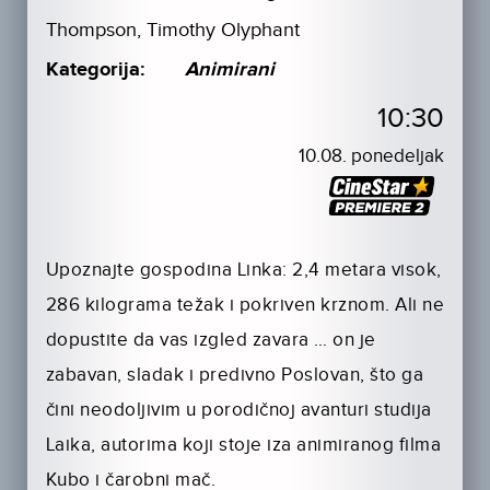
Thompson, Timothy Olyphant
Kategorija:
Animirani
10:30
10.08. ponedeljak
Upoznajte gospodina Linka: 2,4 metara visok,
286 kilograma težak i pokriven krznom. Ali ne
dopustite da vas izgled zavara … on je
zabavan, sladak i predivno Poslovan, što ga
čini neodoljivim u porodičnoj avanturi studija
Laika, autorima koji stoje iza animiranog filma
Kubo i čarobni mač.