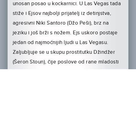
unosan posao u kockarnici. U Las Vegas tada
stiže i Ejsov najbolji prijatelj iz detinjstva,
agresivni Niki Santoro (Džo Peši), brz na
jeziku i još brži s nožem. Ejs uskoro postaje
jedan od najmoćnijih ljudi u Las Vegasu.
Zaljubljuje se u skupu prostitutku Džindžer
(Šeron Stoun), čije poslove od rane mladosti
vodi ljubavnik Lester (Džejms Vuds). Džindžer
isprva odbija Ejsa, ali privučena dotad
neviđenim luksuzom ipak pristaje na njegovu
prosidbu…