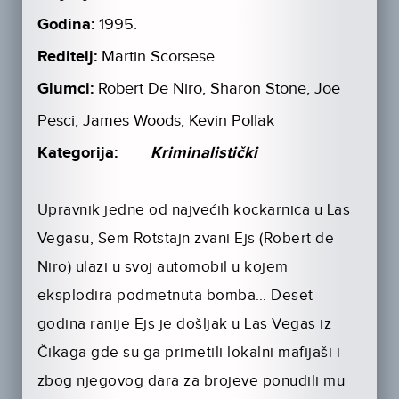
Godina:
1995.
Reditelj:
Martin Scorsese
Glumci:
Robert De Niro, Sharon Stone, Joe
Pesci, James Woods, Kevin Pollak
Kategorija:
Kriminalistički
Upravnik jedne od najvećih kockarnica u Las
Vegasu, Sem Rotstajn zvani Ejs (Robert de
Niro) ulazi u svoj automobil u kojem
eksplodira podmetnuta bomba… Deset
godina ranije Ejs je došljak u Las Vegas iz
Čikaga gde su ga primetili lokalni mafijaši i
zbog njegovog dara za brojeve ponudili mu