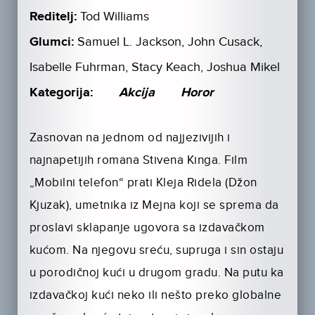
Reditelj:
Tod Williams
Glumci:
Samuel L. Jackson, John Cusack,
Isabelle Fuhrman, Stacy Keach, Joshua Mikel
Kategorija:
Akcija
Horor
Zasnovan na jednom od najjezivijih i
najnapetijih romana Stivena Kinga. Film
„Mobilni telefon“ prati Kleja Ridela (Džon
Kjuzak), umetnika iz Mejna koji se sprema da
proslavi sklapanje ugovora sa izdavačkom
kućom. Na njegovu sreću, supruga i sin ostaju
u porodičnoj kući u drugom gradu. Na putu ka
izdavačkoj kući neko ili nešto preko globalne