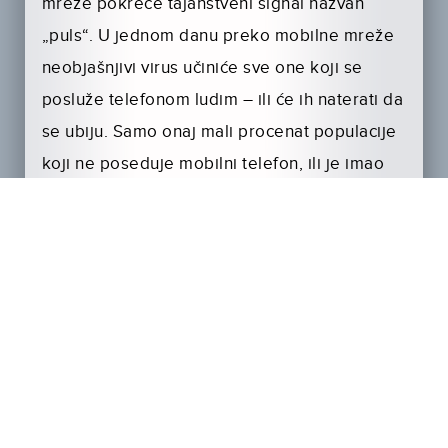
mreže pokreće tajanstveni signal nazvan
„puls“. U jednom danu preko mobilne mreže
neobjašnjivi virus učiniće sve one koji se
posluže telefonom ludim – ili će ih naterati da
se ubiju. Samo onaj mali procenat populacije
koji ne poseduje mobilni telefon, ili je imao
sreće da im se upravo ispraznila baterija,
preživeće kataklizmu globalnih razmera.