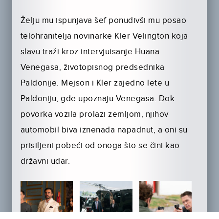
Želju mu ispunjava šef ponudivši mu posao
telohranitelja novinarke Kler Velington koja
slavu traži kroz intervjuisanje Huana
Venegasa, životopisnog predsednika
Paldonije. Mejson i Kler zajedno lete u
Paldoniju, gde upoznaju Venegasa. Dok
povorka vozila prolazi zemljom, njihov
automobil biva iznenada napadnut, a oni su
prisiljeni pobeći od onoga što se čini kao
državni udar.