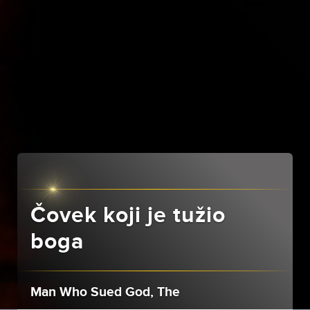
Čovek koji je tužio
boga
Man Who Sued God, The