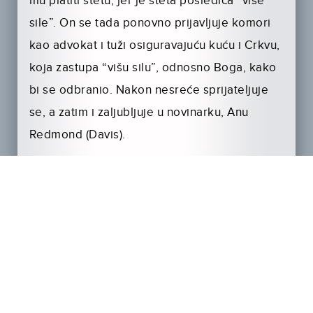
mu platiti štetu, jer je šteta posledica “više
sile”. On se tada ponovno prijavljuje komori
kao advokat i tuži osiguravajuću kuću i Crkvu,
koja zastupa “višu silu”, odnosno Boga, kako
bi se odbranio. Nakon nesreće sprijateljuje
se, a zatim i zaljubljuje u novinarku, Anu
Redmond (Davis).