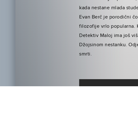
kada nestane mlada stude
Evan Berč je porodični čo
filozofije vrlo popularn
Detektiv Maloj ima još v
Džojsinom nestanku. Odje
smrti.