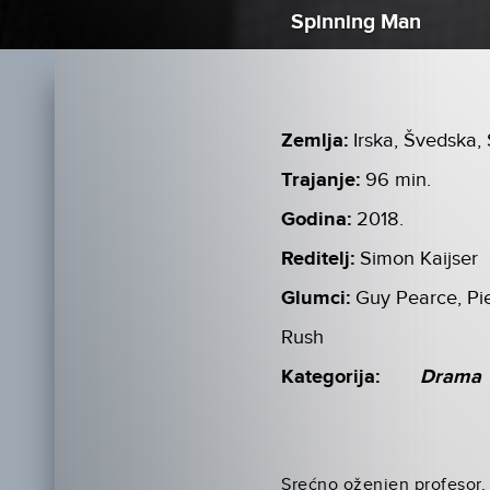
Spinning Man
Zemlja:
Irska, Švedska
Trajanje:
96 min.
Godina:
2018.
Reditelj:
Simon Kaijser
Glumci:
Guy Pearce, Pi
Rush
Kategorija:
Drama
Srećno oženjen profesor,