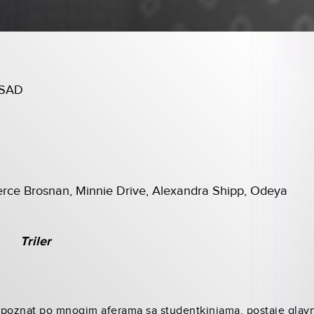
, SAD
erce Brosnan, Minnie Drive, Alexandra Shipp, Odeya
Triler
 poznat po mnogim aferama sa studentkinjama, postaje glavn