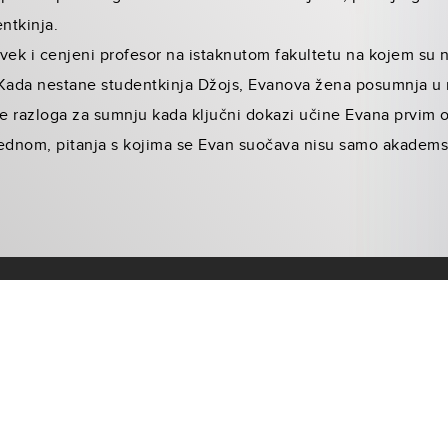
ntkinja.
vek i cenjeni profesor na istaknutom fakultetu na kojem su 
a. Kada nestane studentkinja Džojs, Evanova žena posumnja u
iše razloga za sumnju kada ključni dokazi učine Evana prvim
dnom, pitanja s kojima se Evan suočava nisu samo akademska