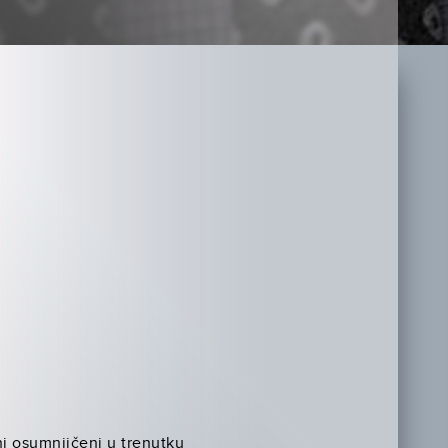
i osumnjičeni u trenutku