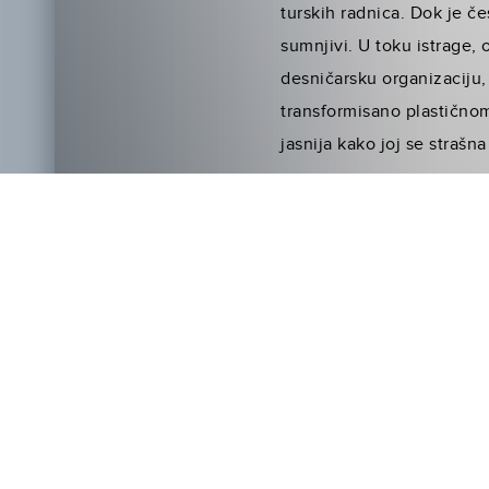
turskih radnica. Dok je čes
sumnjivi. U toku istrage, 
desničarsku organizaciju,
transformisano plastičnom
jasnija kako joj se strašna