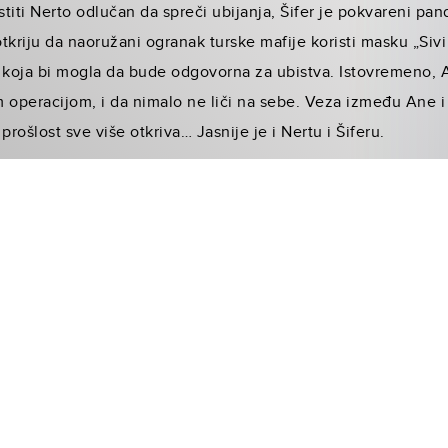
titi Nerto odlučan da spreči ubijanja, Šifer je pokvareni pandu
otkriju da naoružani ogranak turske mafije koristi masku „Siv
 koja bi mogla da bude odgovorna za ubistva. Istovremeno, A
 operacijom, i da nimalo ne liči na sebe. Veza između Ane i t
 prošlost sve više otkriva… Jasnije je i Nertu i Šiferu.