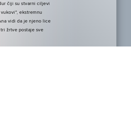
r čiji su stvarni ciljevi
i vukovi“, ekstremnu
na vidi da je njeno lice
ri žrtve postaje sve