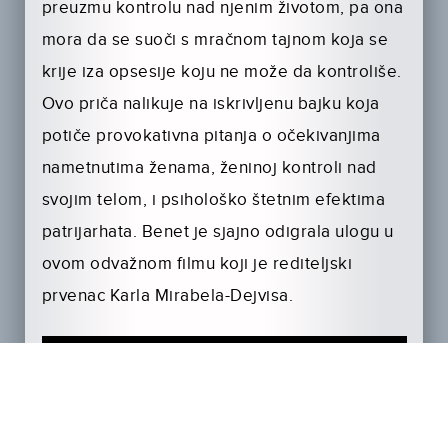
preuzmu kontrolu nad njenim životom, pa ona
mora da se suoči s mračnom tajnom koja se
krije iza opsesije koju ne može da kontroliše.
Ovo priča nalikuje na iskrivljenu bajku koja
potiče provokativna pitanja o očekivanjima
nametnutima ženama, ženinoj kontroli nad
svojim telom, i psihološko štetnim efektima
patrijarhata. Benet je sjajno odigrala ulogu u
ovom odvažnom filmu koji je rediteljski
prvenac Karla Mirabela-Dejvisa.