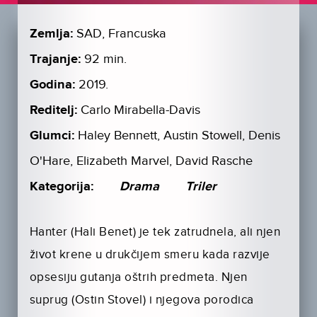
Zemlja:
SAD, Francuska
Trajanje:
92 min.
Godina:
2019.
Reditelj:
Carlo Mirabella-Davis
Glumci:
Haley Bennett, Austin Stowell, Denis
O'Hare, Elizabeth Marvel, David Rasche
Kategorija:
Drama
Triler
Hanter (Hali Benet) je tek zatrudnela, ali njen
život krene u drukčijem smeru kada razvije
opsesiju gutanja oštrih predmeta. Njen
suprug (Ostin Stovel) i njegova porodica