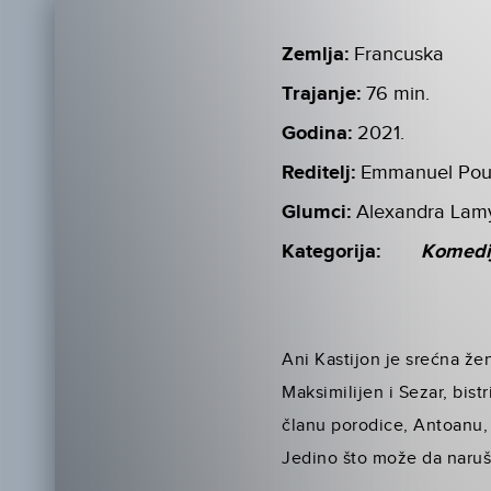
Zemlja:
Francuska
Trajanje:
76 min.
Godina:
2021.
Reditelj:
Emmanuel Pou
Glumci:
Alexandra Lamy
Kategorija:
Komedi
Ani Kastijon je srećna že
Maksimilijen i Sezar, bist
članu porodice, Antoanu,
Jedino što može da naruš