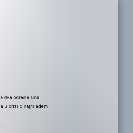
a dva odrasla sina,
ima u brizi o najmlađem
u…