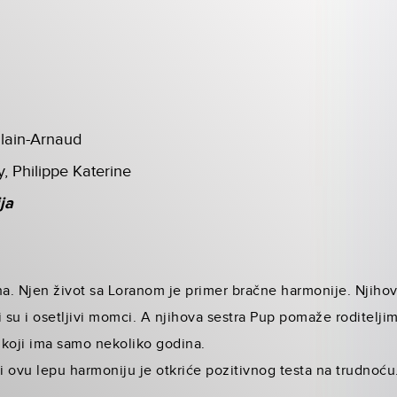
lain-Arnaud
, Philippe Katerine
ja
na. Njen život sa Loranom je primer bračne harmonije. Njihov
ri su i osetljivi momci. A njihova sestra Pup pomaže roditelj
 koji ima samo nekoliko godina.
i ovu lepu harmoniju je otkriće pozitivnog testa na trudnoć