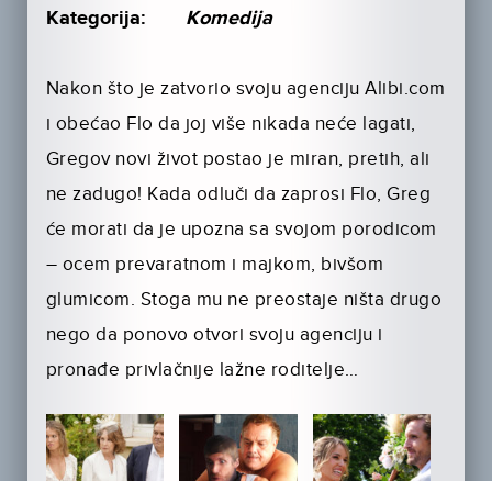
Kategorija:
Komedija
Nakon što je zatvorio svoju agenciju Alibi.com
i obećao Flo da joj više nikada neće lagati,
Gregov novi život postao je miran, pretih, ali
ne zadugo! Kada odluči da zaprosi Flo, Greg
će morati da je upozna sa svojom porodicom
– ocem prevaratnom i majkom, bivšom
glumicom. Stoga mu ne preostaje ništa drugo
nego da ponovo otvori svoju agenciju i
pronađe privlačnije lažne roditelje…