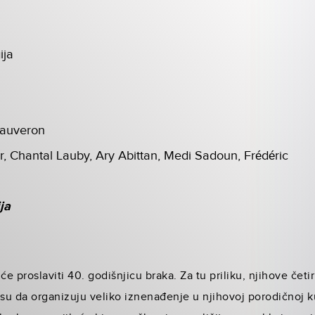
ija
hauveron
er, Chantal Lauby, Ary Abittan, Medi Sadoun, Frédéric
ja
e proslaviti 40. godišnjicu braka. Za tu priliku, njihove četir
 su da organizuju veliko iznenađenje u njihovoj porodičnoj k