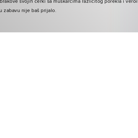
 brakove svojih ćerki sa muškarcima različitog porekla i vero
u zabavu nije baš prijalo.