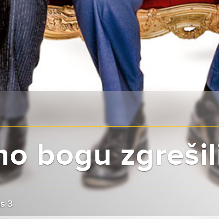
o bogu zgrešil
s 3