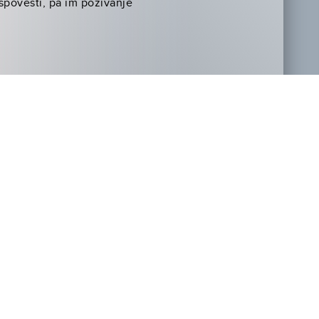
ispovesti, pa im pozivanje