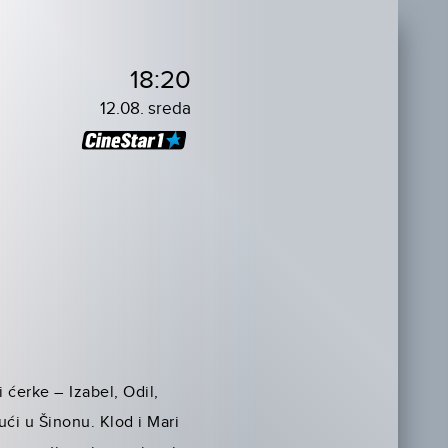
18:20
12.08. sreda
i ćerke – Izabel, Odil,
ući u Šinonu. Klod i Mari