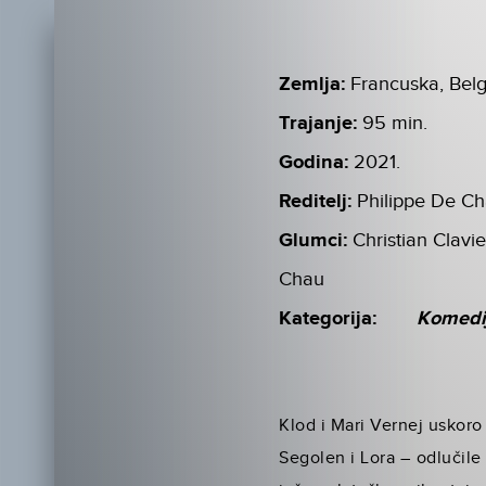
Zemlja:
Francuska, Belg
Trajanje:
95 min.
Godina:
2021.
Reditelj:
Philippe De C
Glumci:
Christian Clavi
Chau
Kategorija:
Komedi
Klod i Mari Vernej uskoro ć
Segolen i Lora – odlučile