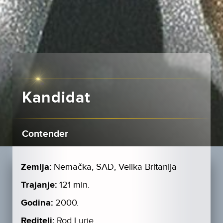
Kandidat
Contender
Zemlja:
Nemačka, SAD, Velika Britanija
Trajanje:
121 min.
Godina:
2000.
Reditelj:
Rod Lurie