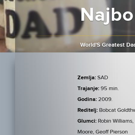
Najbol
World'S Greatest Da
Zemlja:
SAD
Trajanje:
95 min.
Godina:
2009.
Reditelj:
Bobcat Goldthw
Glumci:
Robin Williams
Moore, Geoff Pierson