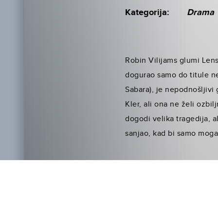
Kategorija:
Drama
Robin Vilijams glumi Lensa
dogurao samo do titule ne
Sabara), je nepodnošljivi 
Kler, ali ona ne želi ozbi
dogodi velika tragedija, a
sanjao, kad bi samo moga