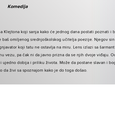
Komedija
 Klejtona koji sanja kako će jednog dana postati poznati i bo
 baš omiljenog srednjoškolskog učitelja poezije. Njegov sin 
gnjavator koji tatu ne ostavlja na miru. Lens izlazi sa šarma
ljnu vezu, pa čak ni da javno prizna da se njih dvoje viđaju.
li ujedno dobija i priliku života. Može da postane slavan i b
o da živi sa spoznajom kako je do toga došao.