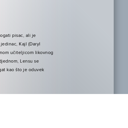
gati pisac, ali je
jedinac, Kajl (Daryl
ntnom učiteljicom likovnog
 Odjednom, Lensu se
ogat kao što je oduvek