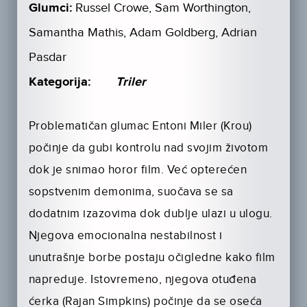
Glumci:
Russel Crowe, Sam Worthington,
Samantha Mathis, Adam Goldberg, Adrian
Pasdar
Kategorija:
Triler
Problematičan glumac Entoni Miler (Krou)
počinje da gubi kontrolu nad svojim životom
dok je snimao horor film. Već opterećen
sopstvenim demonima, suočava se sa
dodatnim izazovima dok dublje ulazi u ulogu.
Njegova emocionalna nestabilnost i
unutrašnje borbe postaju očigledne kako film
napreduje. Istovremeno, njegova otuđena
ćerka (Rajan Simpkins) počinje da se oseća