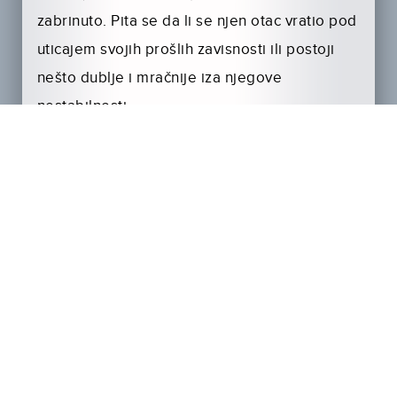
zabrinuto. Pita se da li se njen otac vratio pod
uticajem svojih prošlih zavisnosti ili postoji
nešto dublje i mračnije iza njegove
nestabilnosti.