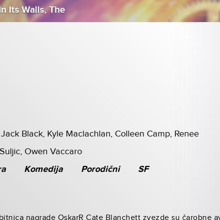
n Its Walls, The
, Jack Black, Kyle Maclachlan, Colleen Camp, Renee
 Suljic, Owen Vaccaro
ra
Komedija
Porodični
SF
bitnica nagrade OskarR Cate Blanchett zvezde su čarobne ava