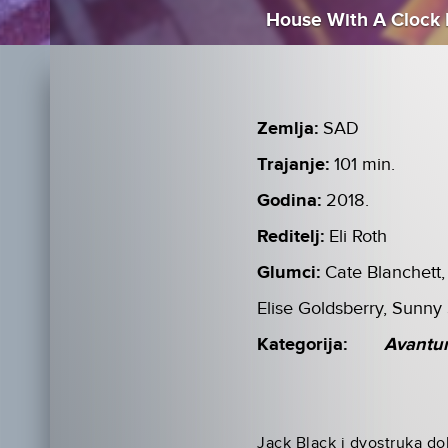
House With A Clock I
Zemlja:
SAD
Trajanje:
101 min.
Godina:
2018.
Reditelj:
Eli Roth
Glumci:
Cate Blanchett
Elise Goldsberry, Sunny
Kategorija:
Avantu
Jack Black i dvostruka do