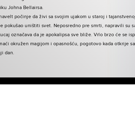
iku Johna Bellairsa.
velt počinje da živi sa svojim ujakom u staroj i tajanstvenoj 
 je pokušao uništiti svet. Neposredno pre smrti, napravili su s
ucaj označava da je apokalipsa sve bliže. Vrlo brzo će se isp
 naći okružen magijom i opasnošću, pogotovo kada otkrije sa
ji dan.