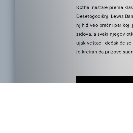
Rotha, nastale prema klas
Desetogodišnji Lewis Barna
njih živeo bračni par koji
zidova, a svaki njegov otk
ujak veštac i dečak će se
je kreiran da prizove sudn