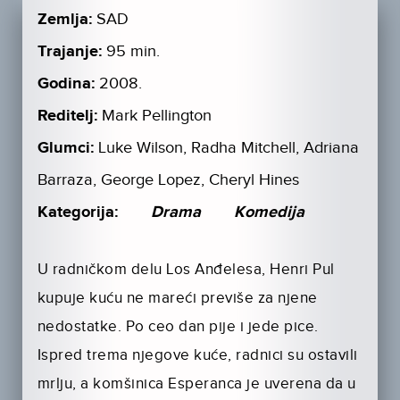
Zemlja:
SAD
Trajanje:
95 min.
Godina:
2008.
Reditelj:
Mark Pellington
Glumci:
Luke Wilson, Radha Mitchell, Adriana
Barraza, George Lopez, Cheryl Hines
Kategorija:
Drama
Komedija
U radničkom delu Los Anđelesa, Henri Pul
kupuje kuću ne mareći previše za njene
nedostatke. Po ceo dan pije i jede pice.
Ispred trema njegove kuće, radnici su ostavili
mrlju, a komšinica Esperanca je uverena da u