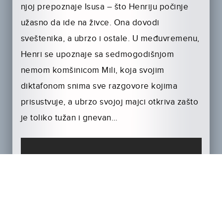
njoj prepoznaje Isusa – što Henriju počinje
užasno da ide na živce. Ona dovodi
sveštenika, a ubrzo i ostale. U međuvremenu,
Henri se upoznaje sa sedmogodišnjom
nemom komšinicom Mili, koja svojim
diktafonom snima sve razgovore kojima
prisustvuje, a ubrzo svojoj majci otkriva zašto
je toliko tužan i gnevan…