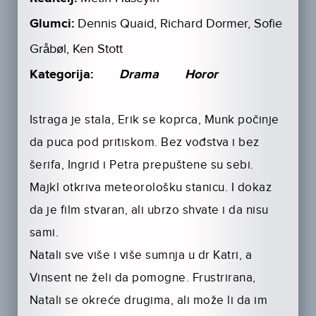
Glumci:
Dennis Quaid, Richard Dormer, Sofie
Gråbøl, Ken Stott
Kategorija:
Drama
Horor
Istraga je stala, Erik se koprca, Munk počinje
da puca pod pritiskom. Bez vođstva i bez
šerifa, Ingrid i Petra prepuštene su sebi.
Majkl otkriva meteorološku stanicu. I dokaz
da je film stvaran, ali ubrzo shvate i da nisu
sami.
Natali sve više i više sumnja u dr Katri, a
Vinsent ne želi da pomogne. Frustrirana,
Natali se okreće drugima, ali može li da im