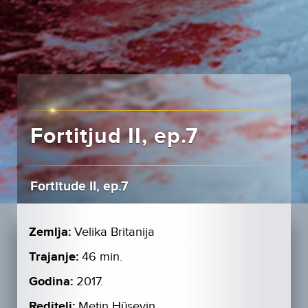
Fortitjud II, ep.7
Fortitude II, ep.7
Zemlja:
Velika Britanija
Trajanje:
46 min.
Godina:
2017.
Reditelj:
Metin Hüseyin