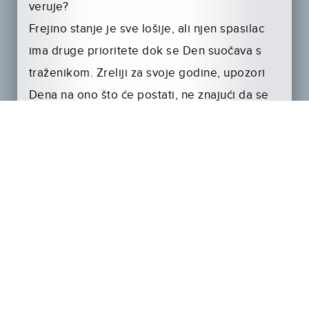
veruje?
Frejino stanje je sve lošije, ali njen spasilac
ima druge prioritete dok se Den suočava s
traženikom. Zreliji za svoje godine, upozori
Dena na ono što će postati, ne znajući da se
Den već uveliko promenio.