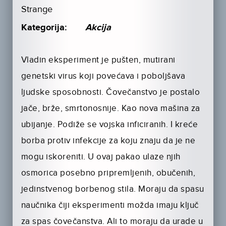
Strange
Kategorija:
Akcija
Vladin eksperiment je pušten, mutirani
genetski virus koji povećava i poboljšava
ljudske sposobnosti. Čovečanstvo je postalo
jače, brže, smrtonosnije. Kao nova mašina za
ubijanje. Podiže se vojska inficiranih. I kreće
borba protiv infekcije za koju znaju da je ne
mogu iskoreniti. U ovaj pakao ulaze njih
osmorica posebno pripremljenih, obučenih,
jedinstvenog borbenog stila. Moraju da spasu
naučnika čiji eksperimenti možda imaju ključ
za spas čovečanstva. Ali to moraju da urade u