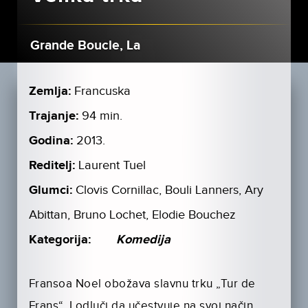
Grande Boucle, La
Zemlja:
Francuska
Trajanje:
94 min.
Godina:
2013.
Reditelj:
Laurent Tuel
Glumci:
Clovis Cornillac, Bouli Lanners, Ary
Abittan, Bruno Lochet, Elodie Bouchez
Kategorija:
Komedija
Fransoa Noel obožava slavnu trku „Tur de
Frans“. I odluči da učestvuje na svoj način.