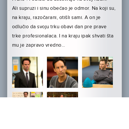
Ali supruzi i sinu obećao je odmor. Na koji su,
na kraju, razočarani, otišli sami. A on je
odlučio da svoju trku obavi dan pre prave
trke profesionalaca. I na kraju ipak shvati šta
mu je zapravo vredno…