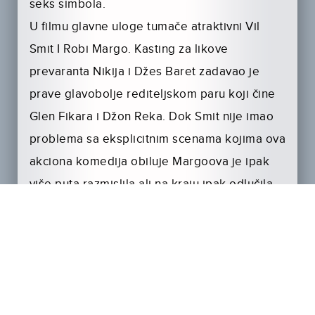
seks simbola.
U filmu glavne uloge tumače atraktivni Vil
Smit I Robi Margo. Kasting za likove
prevaranta Nikija i Džes Baret zadavao je
prave glavobolje rediteljskom paru koji čine
Glen Fikara i Džon Reka. Dok Smit nije imao
problema sa eksplicitnim scenama kojima ova
akciona komedija obiluje Margoova je ipak
više puta razmislila ali na kraju ipak odlučila
da zaigra u ostvarenju. Više o tome možete
da čujete direktno od njih u ovom
ekskluzivnom Fejsbuk intervjuu:
https://www.facebook.com/video.php?
v=1564038287199969