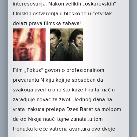
interesovanja. Nakon velikih „oskarovskih“
filmskih ostvarenja u bioskope u četvrtak
dolazi prava filmska zabava!
Film „Fokus“ govori o profesionalnom
prevarantu Nikiju koji je sposoban da
svakoga uveri u ono što kaže i na taj način
zaradjuje novac za život. Jednog dana na
vrata zakuca prelepa Dzes Baret sa molbom
da od Nikija nauči tajne zanata..u tom
trenutku kreće vatrena avantura ovo dvoje