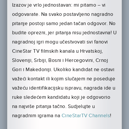
Izazov je vrlo jednostavan: mi pitamo – vi
odgovarate. Na svako postavljeno nagradno
pitanje postoji samo jedan tačan odgovor. No
budite oprezni, jer pitanja nisu jednostavna! U
nagradnoj igri mogu učestvovati svi fanovi
CineStar TV filmskih kanala u Hrvatskoj,
Sloveniji, Srbiji, Bosni i Hercegovini, Crnoj
Gori i Makedoniji. Ukoliko kandidat ne ostavi
važeći kontakt ili kojim slučajem ne poseduje
važeću identifikacijsku ispravu, nagrada ide u
ruke sledećem kandidatu koji je odgovorio
na najviše pitanja tačno. Sudjelujte u
nagradnim igrama na
CineStarTV Channels
!