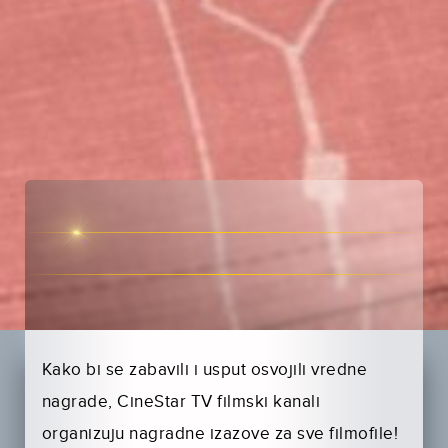
Kako bi se zabavili i usput osvojili vredne
nagrade, CineStar TV filmski kanali
organizuju nagradne izazove za sve filmofile!