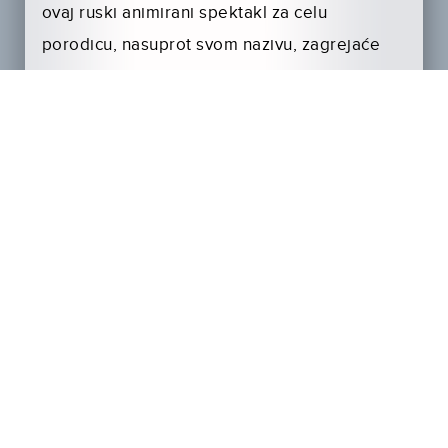
ovaj ruski animirani spektakl za celu
porodicu, nasuprot svom nazivu, zagrejaće
vam srca u ovom hladnom dobu.
Film je sinhronizovan na srpski jezik a
glasove su karakterima pozajmili: Marko
Živić, Ivana Popović, Danijel Sič, Igor
Damnjanović i Bojan Lazarov.
Film u bioskope dolazi 12.februara.!
Trejler za film pogledajte na linku:
http://youtu.be/S0D6h8wDj74