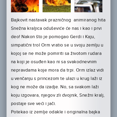
Bajkovit nastavak prazničnog animiranog hita
Snežna kraljica oduševiće će nas i kao i prvi
deo! Nakon što je pomogao Gerdi i Kaju,
simpatični trol Orm vratio se u svoju zemlju u
kojoj se ne može pomiriti sa životom rudara
na koji je osuđen kao ni sa svakodnevnim
nepravdama koje mora da trpi. Orm izlaz vidi
u venčanju s princezom te ulazi u krug laži iz
kog ne može da izadje. No, sa svakom laži
koju izgovara, njegov zli dvojnik, Snežni kralj,
postaje sve veći i jači.
Potekao iz zemlje odakle i originalna bajka