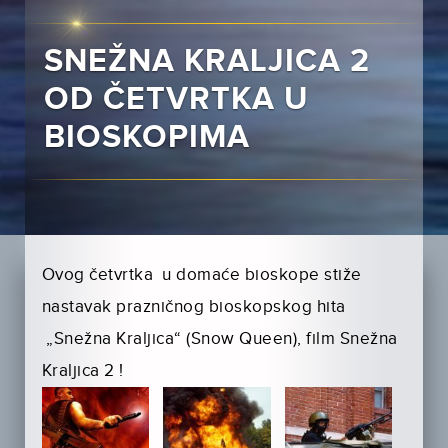
SNEŽNA KRALJICA 2
OD ČETVRTKA U
BIOSKOPIMA
Ovog četvrtka u domaće bioskope stiže
nastavak prazničnog bioskopskog hita
„Snežna Kraljica“ (Snow Queen), film Snežna
Kraljica 2 !