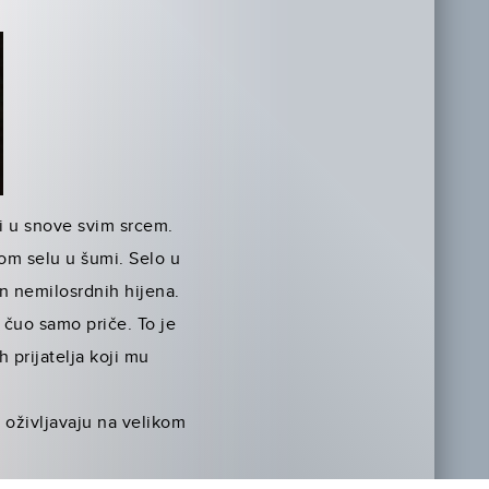
eri u snove svim srcem.
lom selu u šumi. Selo u
en nemilosrdnih hijena.
čuo samo priče. To je
prijatelja koji mu
a oživljavaju na velikom