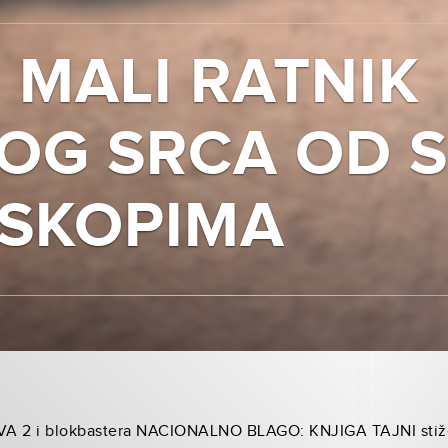
 MALI RATNIK
KOG SRCA OD 
OSKOPIMA
 2 i blokbastera NACIONALNO BLAGO: KNJIGA TAJNI stiže 