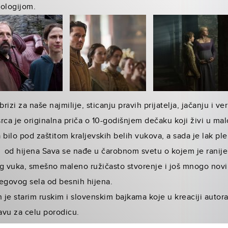
tologijom.
rizi za naše najmilije, sticanju pravih prijatelja, jačanju i v
srca je originalna priča o 10-godišnjem dečaku koji živi u ma
 bilo pod zaštitom kraljevskih belih vukova, a sada je lak pl
od hijena Sava se nađe u čarobnom svetu o kojem je ranije 
 vuka, smešno maleno ružičasto stvorenje i još mnogo novih 
govog sela od besnih hijena.
n je starim ruskim i slovenskim bajkama koje u kreaciji autor
bavu za celu porodicu.
vrednostima kao što su ljubav i prijateljstvo!