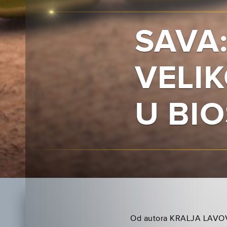
SAVA:
VELI
U BI
Od autora KRALJA LAVOVA