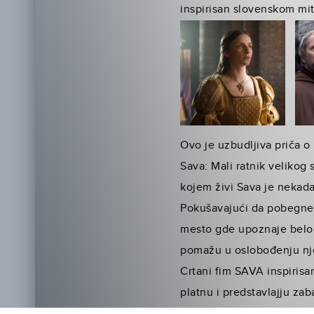
inspirisan slovenskom mi
Ovo je uzbudljiva priča o b
Sava: Mali ratnik velikog 
kojem živi Sava je nekada
Pokušavajući da pobegne 
mesto gde upoznaje belog
pomažu u oslobođenju nje
Crtani fim SAVA inspirisa
platnu i predstavlajju za
Ovaj film uči decu pravim 