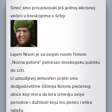
Sinoć smo prisustvovali još jednoj akcionoj
večeri u bioskopima u Srbiji.
Lajam Nison je sa svojim novim filmom
„Noćna potera“ potresao bioskopsku publiku
do srži.
U uzbudljivoj atmosferi pratili smo
dodgodovštine Džimija Kolona plaćenog
ubice koji mora da bira izmedju svoje
porodice i dužnosti koju mu ponos i etika
nalažu.