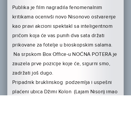
Publika je film nagradila fenomenalnim
kritikama ocenivši novo Nisonovo ostvarenje
kao pravi akcioni spektakl sa inteligentnom
pričom koja će vas punih dva sata držati
prikovane za fotelje u bioskopskim salama.
Na srpskom Box Office-u NOĆNA POTERA je
zauzela prve pozicije koje će, sigurni smo,
zadržati još dugo.
Pripadnik bruklinskog podzemlja i uspešni
plaćeni ubica Džimi Kolon (Lajam Nison) imao
je i boljih dana. Sa 55 godina proganjaju ga
gresi iz prošlosti, ali i uporni policijski
detektiv (Vinsent D’ Onofrio) pa se čini da
Džimi jedinu utehu pronalazi na dnu čaše