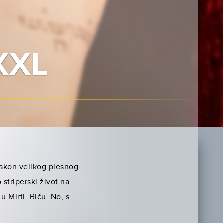
XXL
akon velikog plesnog
striperski život na
u Mirtl Biču. No, s