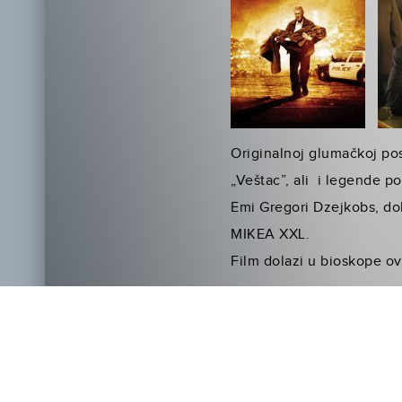
Originalnoj glumačkoj po
„Veštac”, ali i legende p
Emi Gregori Dzejkobs, do
MIKEA XXL.
Film dolazi u bioskope ov