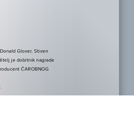
Donald Glover, Stiven
itelj je dobitnik nagrade
ni producent ČAROBNOG
: