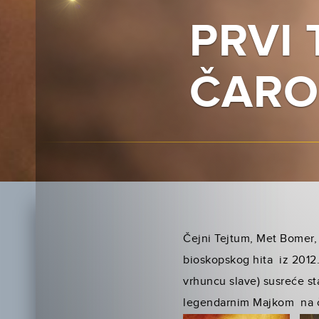
PRVI 
ČARO
Čejni Tejtum, Met Bomer
bioskopskog hita iz 2012.
vrhuncu slave) susreće st
legendarnim Majkom na če