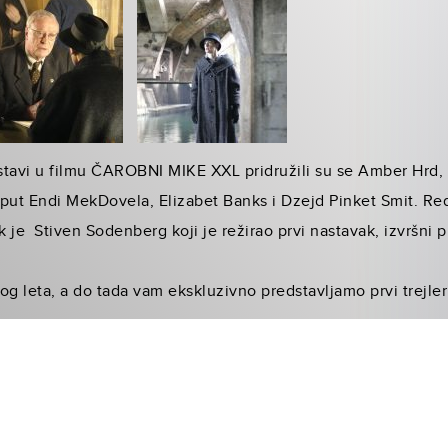
stavi u filmu ČAROBNI MIKE XXL pridružili su se Amber Hrd, 
oput Endi MekDovela, Elizabet Banks i Dzejd Pinket Smit. Red
k je Stiven Sodenberg koji je režirao prvi nastavak, izvrš
og leta, a do tada vam ekskluzivno predstavljamo prvi trejler