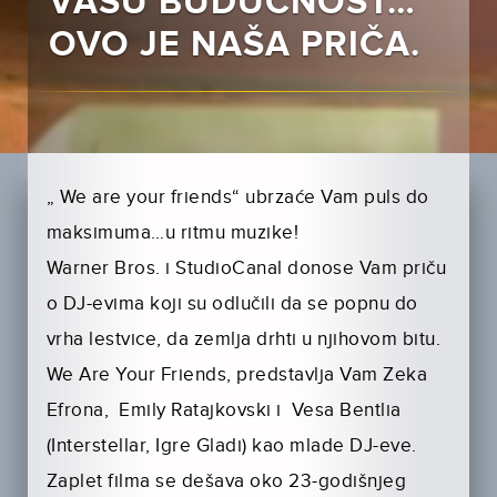
VAŠU BUDUĆNOST…
OVO JE NAŠA PRIČA.
„ We are your friends“ ubrzaće Vam puls do
maksimuma…u ritmu muzike!
Warner Bros. i StudioCanal donose Vam priču
o DJ-evima koji su odlučili da se popnu do
vrha lestvice, da zemlja drhti u njihovom bitu.
We Are Your Friends, predstavlja Vam Zeka
Efrona, Emily Ratajkovski i Vesa Bentlia
(Interstellar, Igre Gladi) kao mlade DJ-eve.
Zaplet filma se dešava oko 23-godišnjeg