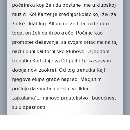
početnika koji želi da postane ime u klubskoj
muzici. Kol Karter je srednjoškolac koji živi za
žurke i klabing. Ali on ne želi da bude deo
toga, on želi da ih pokreće. Počinje kao
promoter dešavanja, sa svojim ortacima na taj
način puni kalifornijske klubove. U jednom
trenutku Kajl staje za DJ pult i žurka sasvim
dobija novi zaokret. Od tog trenutka Kajl i
njegova ekipa grabe napred. Medjutim
počinju da smetaju nekim velikim
„ajkulama“…i njihovo prijateljstvo i budućnost
su u opasnosti.
Film je spoj dobre muzike i letnjeg adrenalina
a u bioskopima je od avgusta!