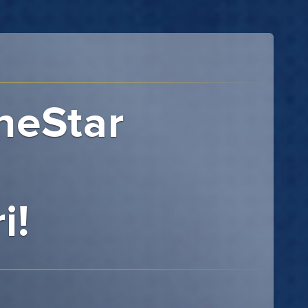
neStar
i!