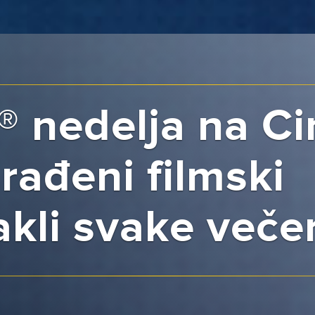
® nedelja na Ci
rađeni filmski
kli svake večer