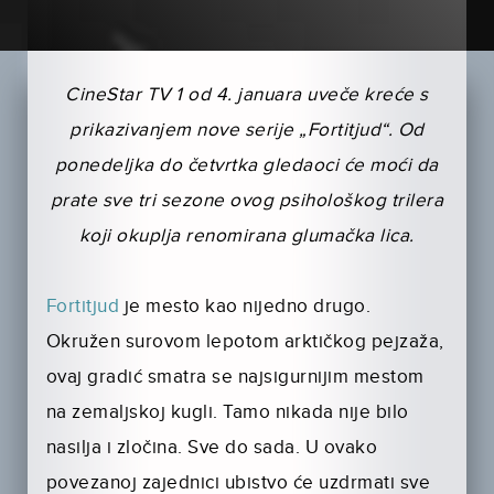
CineStar TV 1 od 4. januara uveče kreće s
prikazivanjem nove serije „Fortitjud“. Od
ponedeljka do četvrtka gledaoci će moći da
prate sve tri sezone ovog psihološkog trilera
koji okuplja renomirana glumačka lica.
Fortitjud
je mesto kao nijedno drugo.
Okružen surovom lepotom arktičkog pejzaža,
ovaj gradić smatra se najsigurnijim mestom
na zemaljskoj kugli. Tamo nikada nije bilo
nasilja i zločina. Sve do sada. U ovako
povezanoj zajednici ubistvo će uzdrmati sve