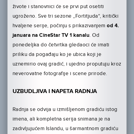
živote i stanovnici će se prvi put osetiti
ugroženo. Sve tri sezone „Fortitjuda“, kritički
hvaljene serije, počinju s prikazivanjem
od 4.
januara na CineStar TV 1 kanalu
. Od
ponedeljka do četvrtka gledaoci će imati
priliku da pogađaju ko je ubica koji je
uznemirio ovaj gradić, i ujedno proputuju kroz
neverovatne fotografije i scene prirode.
UZBUDLJIVA I NAPETA RADNJA
Radnja se odvija u izmišljenom gradiću istog
imena, ali kompletna serija snimana je na
zadivljujućem Islandu, u šarmantnom gradiću