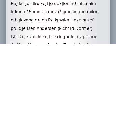
Rejdarfjordiru koji je udaljen 50-minutnim
letom i 45-minutnom vožnjom automobilom
od glavnog grada Rejkjavika. Lokalni šef
policije Den Andersen (Richard Dormer)
istražuje zločin koji se dogodio, uz pomoć
Judžina Mortona (Stanley Tucci), detektiva
koji je došao na njegov poziv. I dok istražuju
stanovnike, kreću s međusobnim
istraživanjem, ne verujući ni ljudima unutar
istrage. Ubistvo koje se dogodilo nikako ne
ide pod ruku Odegard (Gråbøl),
gradonačelnici koja pokušava da popularizuje
svoj gradić među turistima.