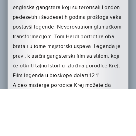
engleska gangstera koji su terorisali London
pedesetih i šezdesetih godina prošloga veka
postavši legende. Neverovatnom glumačkom
transformacijom Tom Hardi portretira oba
brata i u tome majstorski uspeva. Legenda je
pravi, klasični gangsterski film sa stilom, koji
će otkriti tajnu istoriju zločina porodice Krej.
Film legenda u bioskope dolazi 12.11.
A deo misterije porodice Krej možete da
saznate u trejleru.
https://youtu.be/ticmkmjwSaE