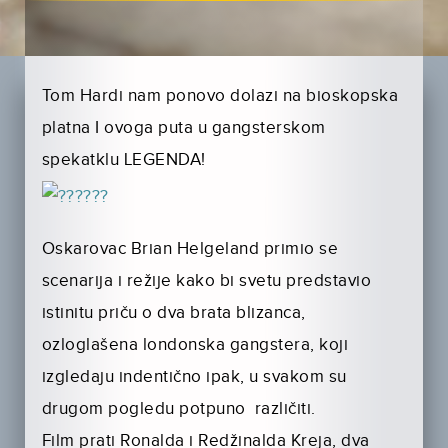
Tom Hardi nam ponovo dolazi na bioskopska
platna I ovoga puta u gangsterskom
spekatklu LEGENDA!
Oskarovac Brian Helgeland primio se
scenarija i režije kako bi svetu predstavio
istinitu priču o dva brata blizanca,
ozloglašena londonska gangstera, koji
izgledaju indentično ipak, u svakom su
drugom pogledu potpuno različiti.
Film prati Ronalda i Redžinalda Kreja, dva