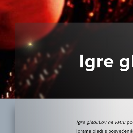
Igre g
Igre gladi:Lov na vatru
poč
Igrama gladi s posvećeni