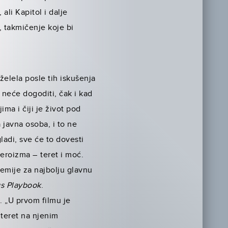
ali Kapitol i dalje
, takmičenje koje bi
 želela posle tih iskušenja
e neće dogoditi, čak i kad
a i čiji je život pod
 javna osoba, i to ne
ladi, sve će to dovesti
eroizma – teret i moć.
emije za najbolju glavnu
gs Playbook
.
. „U prvom filmu je
 teret na njenim