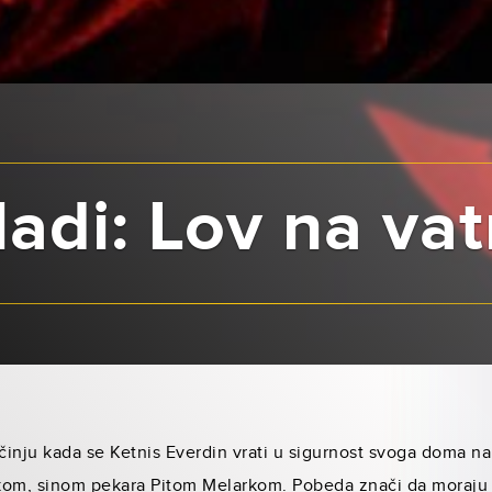
ladi: Lov na vat
inju kada se Ketnis Everdin vrati u sigurnost svoga doma n
kom, sinom pekara Pitom Melarkom. Pobeda znači da moraju 