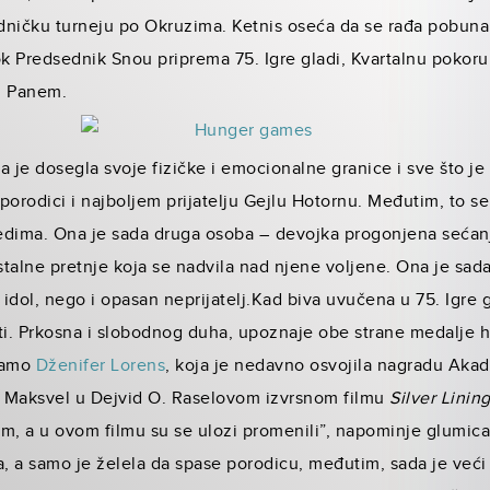
edničku turneju po Okruzima. Ketnis oseća da se rađa pobuna, 
ok Predsednik Snou priprema 75. Igre gladi, Kvartalnu pokoru
i Panem.
da je dosegla svoje fizičke i emocionalne granice i sve što je
 porodici i najboljem prijatelju Gejlu Hotornu. Međutim, to s
dima. Ona je sada druga osoba – devojka progonjena sećanjim
talne pretnje koja se nadvila nad njene voljene. Ona je sada
 idol, nego i opasan neprijatelj.Kad biva uvučena u 75. Igre g
ti. Prkosna i slobodnog duha, upoznaje obe strane medalje h
damo
Dženifer Lorens
, koja je nedavno osvojila nagradu Akad
ni Maksvel u Dejvid O. Raselovom izvrsnom filmu
Silver Linin
vam, a u ovom filmu su se ulozi promenili”, napominje glumica
a, a samo je želela da spase porodicu, međutim, sada je veći