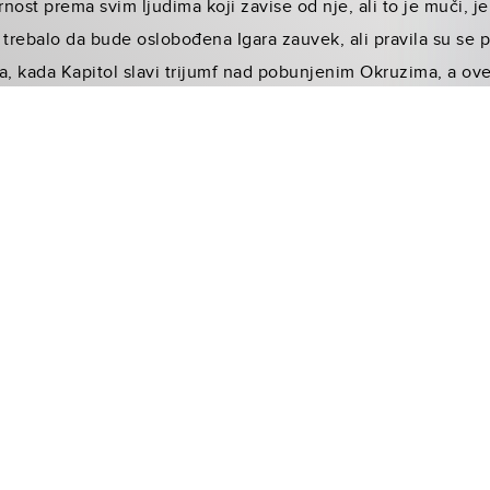
st prema svim ljudima koji zavise od nje, ali to je muči, jer
 trebalo da bude oslobođena Igara zauvek, ali pravila su se 
a, kada Kapitol slavi trijumf nad pobunjenim Okruzima, a ov
ci. „Mislim da je Ketnis tek počela da se miri s tim da ima po
našlo nešto nezamislivo – ponovno učestvovanje u Igrama“, k
om Melarkom, s kojim je sada viđena kao par, a tu su i planov
ćanja prema Gejlu. Nažalost, ne može da se vrati prošlom živ
stranu koju Gejl jednostavno ne razume, dok je ranije znao s
samo Pita razume. Osim toga, ove igre su drugačije i zato što 
 Ketnis: „U novom okruženju ona nema iskustva. Odrastala je
a je nešto drugo. Sama džungla je opasan neprijatelj.“ Loren
 provela je sate u streljani i vežbajući vratolomije.
en predanošću glumice: „Dženifer razume ovaj lik i daje mu s
ija kao osoba, a fascinantno je gledati Dženifer, jer joj ta ul