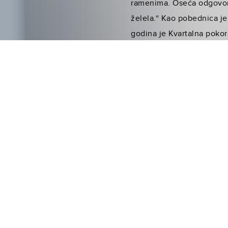
ramenima. Oseća odgovorno
želela.“ Kao pobednica je
godina je Kvartalna pokor
se takmičiti bivši pobedni
poremećaj, a sad ju je s
i vrlo složen odnos s Pit
mada ona zapravo gaji ose
drugačijim. Ona sada ima 
delovi njenog života koje 
iskusni.“
Arena je nova i nepoznata
joj je poznato – a džungl
da trenira za ovu ulogu, a
Fransis Lorens
je oduševlj
Vidite Ketnis kako se razv