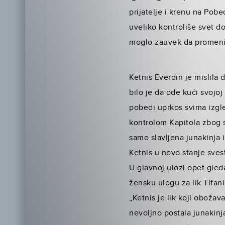
prijatelje i krenu na Pob
uveliko kontroliše svet d
moglo zauvek da promen
Ketnis Everdin je mislila 
bilo je da ode kući svojoj
pobedi uprkos svima izgle
kontrolom Kapitola zbog s
samo slavljena junakinja i
Ketnis u novo stanje sves
U glavnoj ulozi opet gle
žensku ulogu za lik Tifa
„Ketnis je lik koji oboža
nevoljno postala junakinj