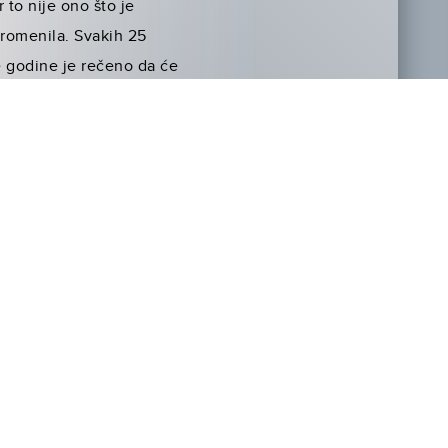
 to nije ono što je
promenila. Svakih 25
e godine je rečeno da će
sttraumatski stresni
aže Lorensova. Ketnis ima
i za raskošno venčanje,
otu. „Sve joj se čini
ve o njoj. Sada su tu
su svi već bili tu. Svi su
 u šumi, pa je to ono što
sova je morala intenzivno
lojevitost karaktera.
oga leži tako prirodno. Sve