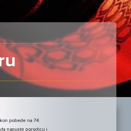
ru
akon pobede na 74.
da napuste porodicu i