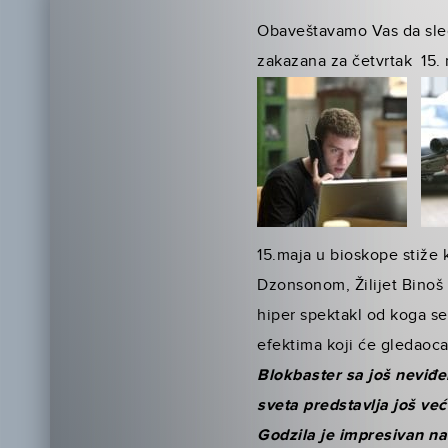
Obaveštavamo Vas da sled
zakazana za četvrtak 15. 
15.maja u bioskope stiže 
Dzonsonom, Žilijet Binoš
hiper spektakl od koga se
efektima koji će gledaoca 
Blokbaster sa još neviđe
sveta predstavlja još veću
Godzila je impresivan n