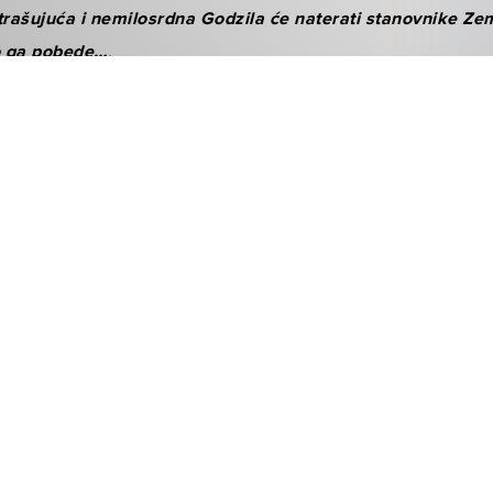
trašujuća i nemilosrdna Godzila će naterati stanovnike Zeml
o ga pobede…
.
raćaju originalnom mitu o Godzili kao „ zastrašujućoj sili priro
pokaliptični svet oslanjajući se na originalnu verziju filma iz
15. maja pogledajte ovaj sjajan trejler.
auY