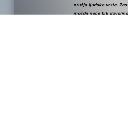
oružja ljudske vrste. Zas
možda neće biti dovoljn
U ovoj verziji autori se v
postavljaju u mračni posta
U nestrplivom iščekivanju 
http://youtu.be/Hv4Ltf74