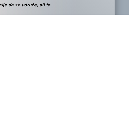
je da se udruže, ali to
de“ i čitavu radnju
 1959.
NOVOSTI