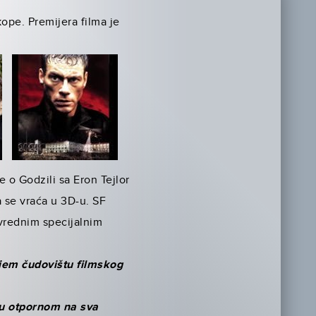
ope. Premijera filma je
 o Godzili sa Eron Tejlor
 se vraća u 3D-u. SF
 vrednim specijalnim
ijem čudovištu filmskog
ću otpornom na sva