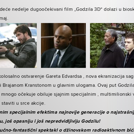
eće nedelje dugoočekivani film „Godzila 3D“ dolazi u biosk
maj.
kolosalno ostvarenje Gareta Edvardsa , nova ekranizacija sage
 i Brajanom Kranstonom u glavnim ulogama. Ovaj put Godzila
 mnogo očekuje obiluje sjajnim specijalnim , multimilionski
staviti u srce akcije.
nim specijalnim efektima najnovije generacije o najstrašn
, još opasniju i još nepredvidljiviju Godzilu!
aučno-fantastični spektakl o džinovskom radioaktivnom bi