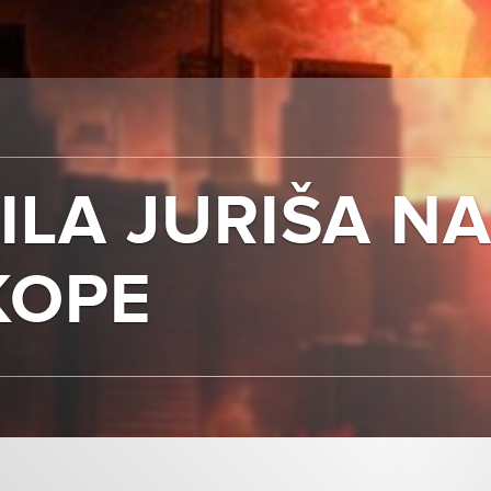
ILA JURIŠA N
KOPE