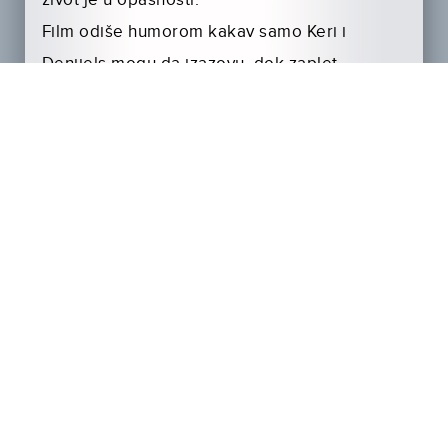
život je u opasnosti.
Film odiše humorom kakav samo Keri i
Denijels mogu da izazovu, dok zaplet
obećava pravu akciju i urnebesnu bioskopsku
komediju.
Sigurni smo da će vam ovaj film biti prava
poslastica i da će vam odlazak u bioskop biti
razbibriga na duže staze.
Link ka trejleru:
http://youtu.be/5mZQJ7TuvZs