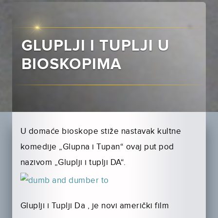
GLUPLJI I TUPLJI U
BIOSKOPIMA
U domaće bioskope stiže nastavak kultne
komedije „Glupna i Tupan“ ovaj put pod
nazivom „Gluplji i tuplji DA“.
Gluplji i Tuplji Da , je novi američki film