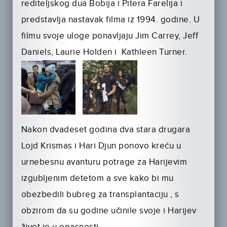
rediteljskog dua Bobija i Pitera Farelija i
predstavlja nastavak filma iz 1994. godine. U
filmu svoje uloge ponavljaju Jim Carrey, Jeff
Daniels, Laurie Holden i Kathleen Turner.
Nakon dvadeset godina dva stara drugara
Lojd Krismas i Hari Djun ponovo kreću u
urnebesnu avanturu potrage za Harijevim
izgubljenim detetom a sve kako bi mu
obezbedili bubreg za transplantaciju , s
obzirom da su godine učinile svoje i Harijev