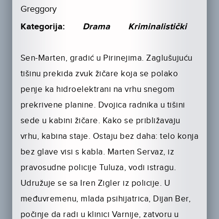
Greggory
Kategorija:
Drama
Kriminalistički
Sen-Marten, gradić u Pirinejima. Zaglušujuću
tišinu prekida zvuk žičare koja se polako
penje ka hidroelektrani na vrhu snegom
prekrivene planine. Dvojica radnika u tišini
sede u kabini žičare. Kako se približavaju
vrhu, kabina staje. Ostaju bez daha: telo konja
bez glave visi s kabla. Marten Servaz, iz
pravosudne policije Tuluza, vodi istragu.
Udružuje se sa Iren Zigler iz policije. U
međuvremenu, mlada psihijatrica, Dijan Ber,
počinje da radi u klinici Varnije, zatvoru u