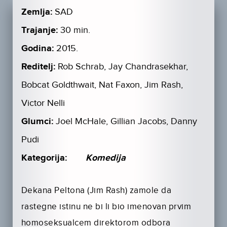
Zemlja:
SAD
Trajanje:
30 min.
Godina:
2015.
Reditelj:
Rob Schrab, Jay Chandrasekhar,
Bobcat Goldthwait, Nat Faxon, Jim Rash,
Victor Nelli
Glumci:
Joel McHale, Gillian Jacobs, Danny
Pudi
Kategorija:
Komedija
Dekana Peltona (Jim Rash) zamole da
rastegne istinu ne bi li bio imenovan prvim
homoseksualcem direktorom odbora