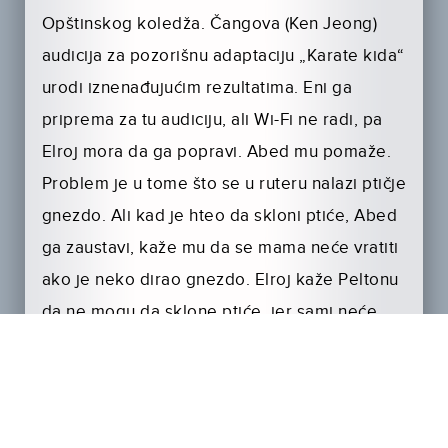
Opštinskog koledža. Čangova (Ken Jeong)
audicija za pozorišnu adaptaciju „Karate kida“
urodi iznenađujućim rezultatima. Eni ga
priprema za tu audiciju, ali Wi-Fi ne radi, pa
Elroj mora da ga popravi. Abed mu pomaže.
Problem je u tome što se u ruteru nalazi ptičje
gnezdo. Ali kad je hteo da skloni ptiće, Abed
ga zaustavi, kaže mu da se mama neće vratiti
ako je neko dirao gnezdo. Elroj kaže Peltonu
da ne mogu da sklone ptiće, jer sami neće
preživeti. Pristane da spase ptiće, ali odbor
kaže da je to previše gej od njega. Ipak
naredi da se gnezdo uništi, osim jednoga
ptića… Sada Pelton istupa kao političar, ali