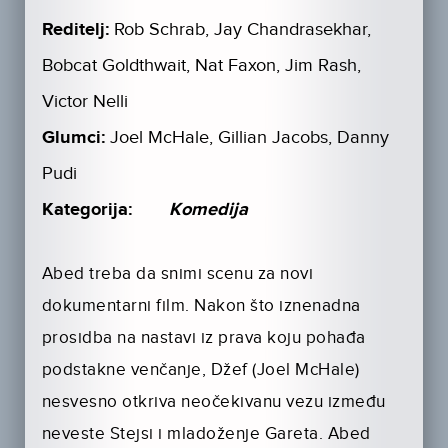
Reditelj:
Rob Schrab, Jay Chandrasekhar,
Bobcat Goldthwait, Nat Faxon, Jim Rash,
Victor Nelli
Glumci:
Joel McHale, Gillian Jacobs, Danny
Pudi
Kategorija:
Komedija
Abed treba da snimi scenu za novi
dokumentarni film. Nakon što iznenadna
prosidba na nastavi iz prava koju pohađa
podstakne venčanje, Džef (Joel McHale)
nesvesno otkriva neočekivanu vezu između
neveste Stejsi i mladoženje Gareta. Abed