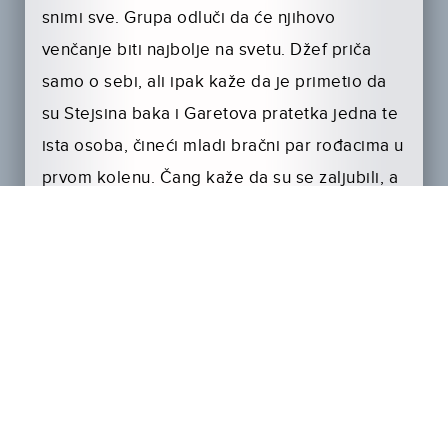
snimi sve. Grupa odluči da će njihovo
venčanje biti najbolje na svetu. Džef priča
samo o sebi, ali ipak kaže da je primetio da
su Stejsina baka i Garetova pratetka jedna te
ista osoba, čineći mladi bračni par rođacima u
prvom kolenu. Čang kaže da su se zaljubili, a
da nisu znali da su rođaci. Ipak odlučuju da
ostanu u braku bez obzira na sve.