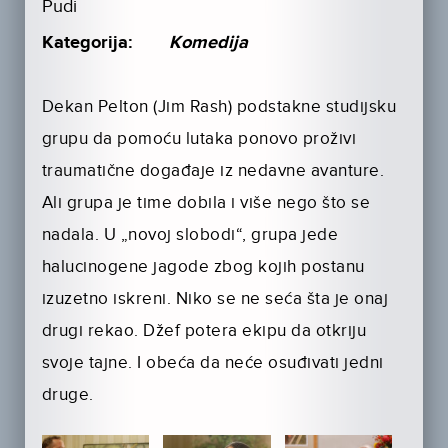
Pudi
Kategorija:
Komedija
Dekan Pelton (Jim Rash) podstakne studijsku
grupu da pomoću lutaka ponovo proživi
traumatične događaje iz nedavne avanture.
Ali grupa je time dobila i više nego što se
nadala. U „novoj slobodi“, grupa jede
halucinogene jagode zbog kojih postanu
izuzetno iskreni. Niko se ne seća šta je onaj
drugi rekao. Džef potera ekipu da otkriju
svoje tajne. I obeća da neće osuđivati jedni
druge.