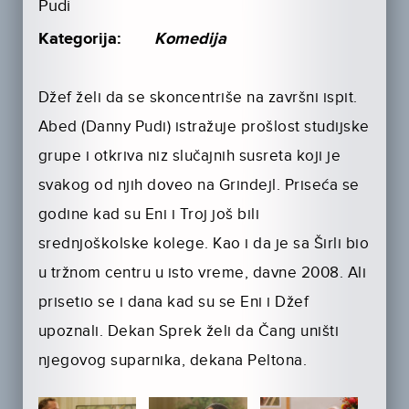
Pudi
Kategorija:
Komedija
Džef želi da se skoncentriše na završni ispit.
Abed (Danny Pudi) istražuje prošlost studijske
grupe i otkriva niz slučajnih susreta koji je
svakog od njih doveo na Grindejl. Priseća se
godine kad su Eni i Troj još bili
srednjoškolske kolege. Kao i da je sa Širli bio
u tržnom centru u isto vreme, davne 2008. Ali
prisetio se i dana kad su se Eni i Džef
upoznali. Dekan Sprek želi da Čang uništi
njegovog suparnika, dekana Peltona.