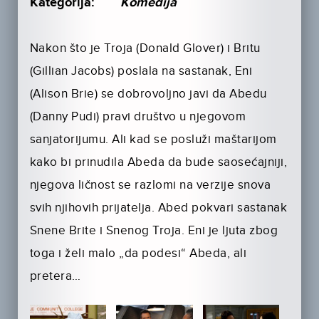
Kategorija:
Komedija
Nakon što je Troja (Donald Glover) i Britu
(Gillian Jacobs) poslala na sastanak, Eni
(Alison Brie) se dobrovoljno javi da Abedu
(Danny Pudi) pravi društvo u njegovom
sanjatorijumu. Ali kad se posluži maštarijom
kako bi prinudila Abeda da bude saosećajniji,
njegova ličnost se razlomi na verzije snova
svih njihovih prijatelja. Abed pokvari sastanak
Snene Brite i Snenog Troja. Eni je ljuta zbog
toga i želi malo „da podesi“ Abeda, ali
pretera…