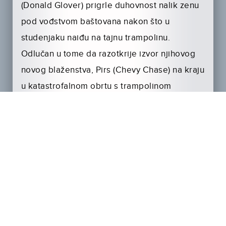
(Donald Glover) prigrle duhovnost nalik zenu
pod vođstvom baštovana nakon što u
studenjaku naiđu na tajnu trampolinu.
Odlučan u tome da razotkrije izvor njihovog
novog blaženstva, Pirs (Chevy Chase) na kraju
u katastrofalnom obrtu s trampolinom
završava u bolnici. U ulozi se pojavljuje i Ken
Džong.