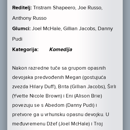
Reditelj:
Tristram Shapeero, Joe Russo,
Anthony Russo
Glumci:
Joel McHale, Gillian Jacobs, Danny
Pudi
Kategorija:
Komedija
Nakon razredne tuče sa grupom opasnih
devojaka predvođenih Megan (gostujuća
zvezda Hilary Duff), Brita (Gillian Jacobs), Širli
(Yvette Nicole Brown) i Eni (Alison Brie)
povezuju se s Abedom (Danny Pudi) i
pretvore ga u vrhunsku opasnu devojku. U
međuvremenu Džef (Joel McHale) i Troj