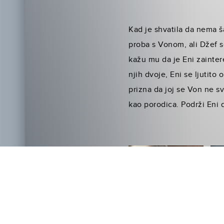
Kad je shvatila da nema ša
proba s Vonom, ali Džef se
kažu mu da je Eni zainte
njih dvoje, Eni se ljutito o
prizna da joj se Von ne sv
kao porodica. Podrži Eni 