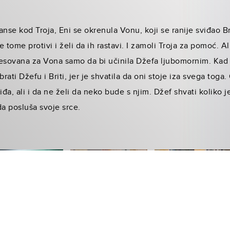
nse kod Troja, Eni se okrenula Vonu, koji se ranije sviđao Brit
 tome protivi i želi da ih rastavi. I zamoli Troja za pomoć. Al
resovana za Vona samo da bi učinila Džefa ljubomornim. Kad 
brati Džefu i Briti, jer je shvatila da oni stoje iza svega toga. 
iđa, ali i da ne želi da neko bude s njim. Džef shvati koliko 
da posluša svoje srce.