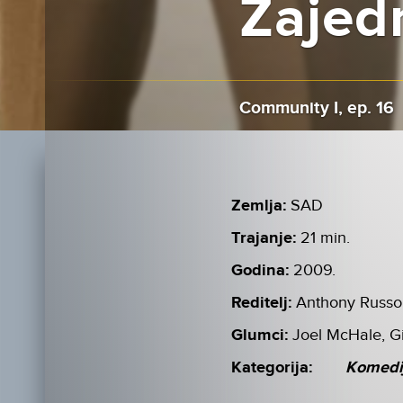
Zajedn
Community I, ep. 16
Zemlja:
SAD
Trajanje:
21 min.
Godina:
2009.
Reditelj:
Anthony Russo
Glumci:
Joel McHale, G
Kategorija:
Komedi