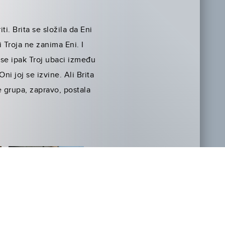
i. Brita se složila da Eni
i Troja ne zanima Eni. I
se ipak Troj ubaci između
Oni joj se izvine. Ali Brita
je grupa, zapravo, postala