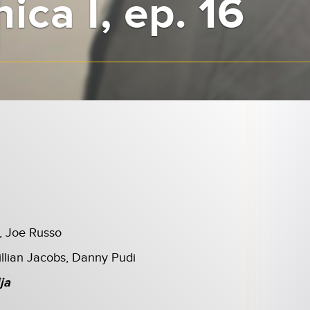
ica I, ep. 16
, Joe Russo
illian Jacobs, Danny Pudi
ja