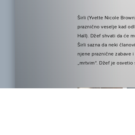
Širli (Yvette Nicole Brow
praznično veselje kad od
Hall). Džef shvati da će m
Širli sazna da neki članov
njene praznične zabave i 
„mrtvim“. Džef je osvetio 