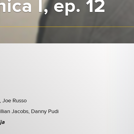
ica I, ep. 12
, Joe Russo
illian Jacobs, Danny Pudi
ja