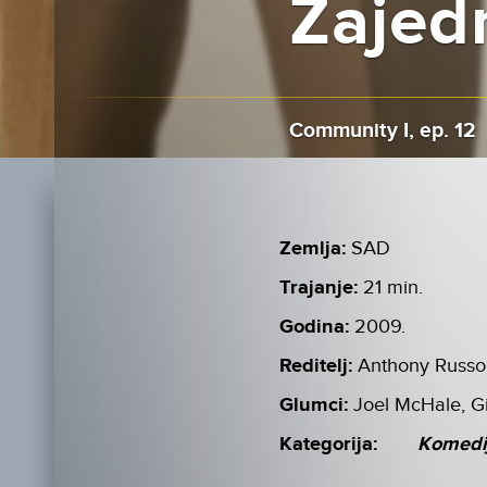
Zajedn
Community I, ep. 12
Zemlja:
SAD
Trajanje:
21 min.
Godina:
2009.
Reditelj:
Anthony Russo
Glumci:
Joel McHale, G
Kategorija:
Komedi