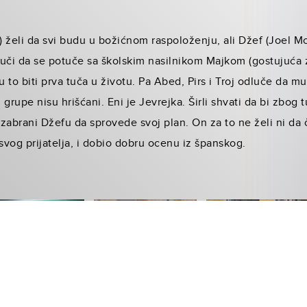
n) želi da svi budu u božićnom raspoloženju, ali Džef (Joel M
luči da se potuče sa školskim nasilnikom Majkom (gostujuć
u to biti prva tuča u životu. Pa Abed, Pirs i Troj odluče da 
i grupe nisu hrišćani. Eni je Jevrejka. Širli shvati da bi zbog
zabrani Džefu da sprovede svoj plan. On za to ne želi ni da 
svog prijatelja, i dobio dobru ocenu iz španskog.