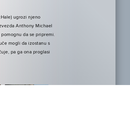
cHale) ugrozi njeno
a zvezda Anthony Michael
mu pomognu da se pripremi.
 tuče mogli da izostanu s
čuje, pa ga ona proglasi